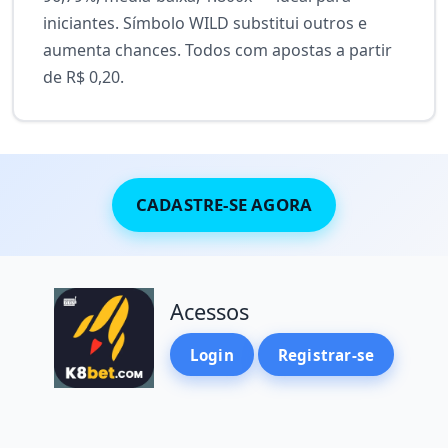
iniciantes. Símbolo WILD substitui outros e
aumenta chances. Todos com apostas a partir
de R$ 0,20.
CADASTRE-SE AGORA
Acessos
Login
Registrar-se