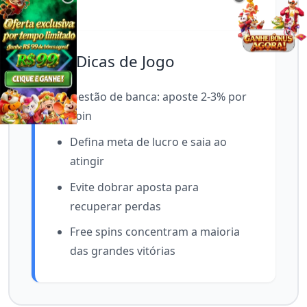
×
×
💡 Dicas de Jogo
Gestão de banca: aposte 2-3% por
spin
Defina meta de lucro e saia ao
atingir
Evite dobrar aposta para
recuperar perdas
Free spins concentram a maioria
das grandes vitórias