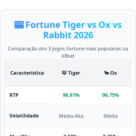
🎰 Fortune Tiger vs Ox vs
Rabbit 2026
Comparação dos 3 jogos Fortune mais populares na
k8bet
Característica
🐯 Tiger
🐂 Ox
RTP
96.81%
96.75%
Volatilidade
Média-Alta
Média