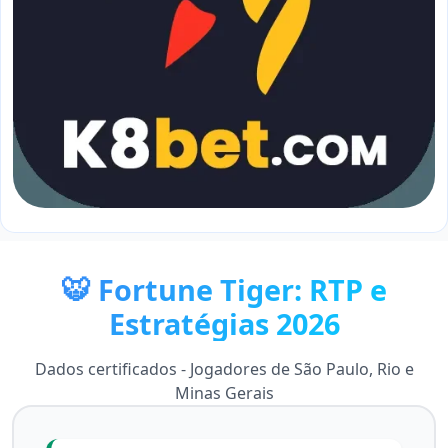
🐯 Fortune Tiger: RTP e
Estratégias 2026
Dados certificados - Jogadores de São Paulo, Rio e
Minas Gerais