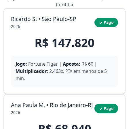
Curitiba
Ricardo S. • São Paulo-SP
✓ Pago
2026
R$ 147.820
Jogo:
Fortune Tiger |
Aposta:
R$ 60 |
Multiplicador:
2.463x. PIX em menos de 5
min.
Ana Paula M. • Rio de Janeiro-RJ
✓ Pago
2026
R$ 68.940