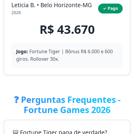
Leticia B. • Belo Horizonte-MG
✓ Pago
2026
R$ 43.670
Jogo:
Fortune Tiger | Bônus R$ 6.000 e 600
giros. Rollover 30x.
❓ Perguntas Frequentes -
Fortune Games 2026
🐯 Fortune Tiger paga de verdade?