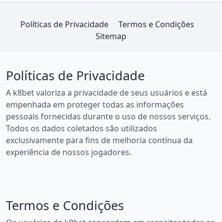
Políticas de Privacidade
Termos e Condições
Sitemap
Políticas de Privacidade
A k8bet valoriza a privacidade de seus usuários e está
empenhada em proteger todas as informações
pessoais fornecidas durante o uso de nossos serviços.
Todos os dados coletados são utilizados
exclusivamente para fins de melhoria contínua da
experiência de nossos jogadores.
Termos e Condições